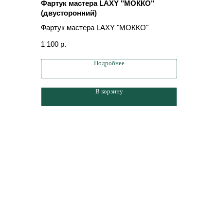
Фартук мастера LAXY "МОККО"
Фартук 
(двусторонний)
(двусто
Фартук мастера LAXY "МОККО"
Фартук 
1 100
р.
1 100
р.
Подробнее
В корзину