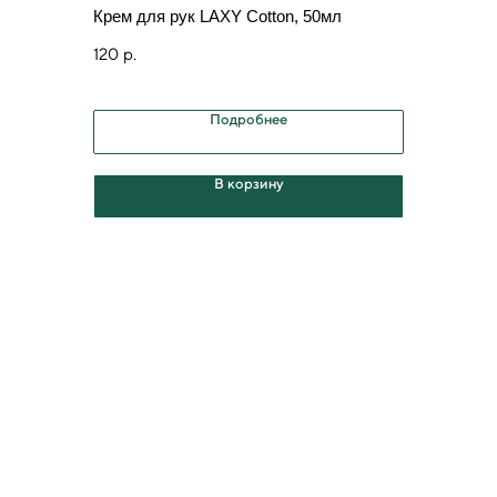
мл
Крем для рук LAXY Cotton, 50мл
Масло дл
120
р.
мл
240
р.
Подробнее
В корзину