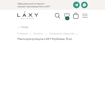
Официальный интернет-
магазин производителя LAXY
0
← Назад
Главная
→
Каталог
→
Уходовые средства
→
Масло для кутикулы LAXY Клубника, 15 мл