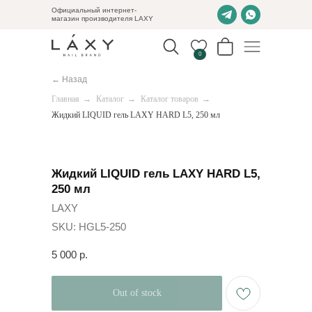
Официальный интернет-
магазин производителя LAXY
0
← Назад
Главная
→
Каталог
→
Каталог товаров
→
Жидкий LIQUID гель LAXY HARD L5, 250 мл
Жидкий LIQUID гель LAXY HARD L5,
250 мл
LAXY
SKU:
HGL5-250
5 000
р.
Out of stock