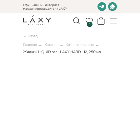
Официальный интернет-
магазин производителя LAXY
0
← Назад
Главная
→
Каталог
→
Каталог товаров
→
Жидкий LIQUID гель LAXY HARD L12, 250 мл