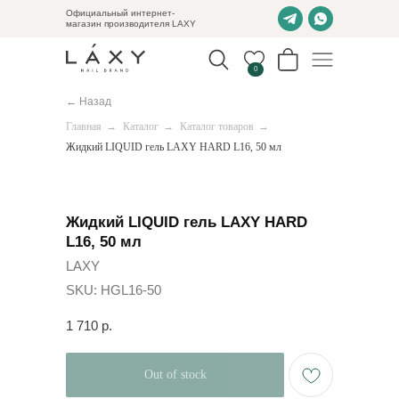
Официальный интернет-
магазин производителя LAXY
0
← Назад
Главная
→
Каталог
→
Каталог товаров
→
Жидкий LIQUID гель LAXY HARD L16, 50 мл
Жидкий LIQUID гель LAXY HARD
L16, 50 мл
LAXY
SKU:
HGL16-50
1 710
р.
Out of stock