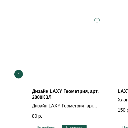
ото
Дизайн LAXY Геометрия, арт.
LAX
2000КЗЛ
о
Хло
Дизайн LAXY Геометрия, арт.
150
2000КЗЛ
80
р.
Подробнее
В корзину
По