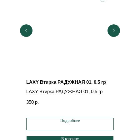
LAXY Втирка РАДУЖНАЯ 01, 0,5 гр
Дизайн L
9300Б
LAXY Втирка РАДУЖНАЯ 01, 0,5 гр
Дизайн L
350
р.
9300Б
80
р.
Подробнее
В корзину