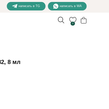
написать в TG
написать в WA
0
2, 8 мл