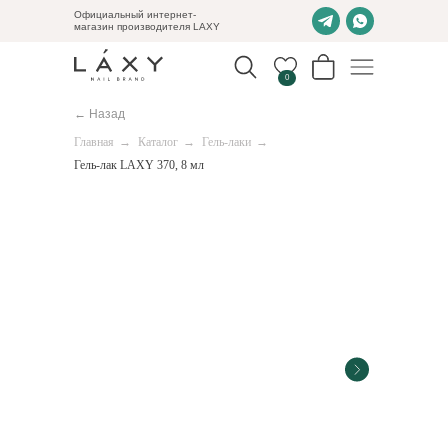
Официальный интернет-
магазин производителя LAXY
0
← Назад
Главная
→
Каталог
→
Гель-лаки
→
Гель-лак LAXY 370, 8 мл