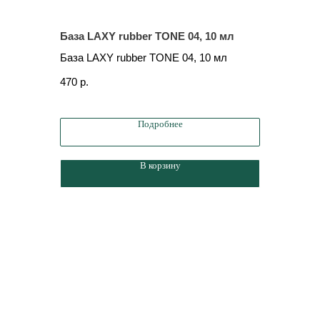
База LAXY rubber TONE 04, 10 мл
База LAX
База LAXY rubber TONE 04, 10 мл
База LAX
470
р.
490
р.
Подробнее
В корзину