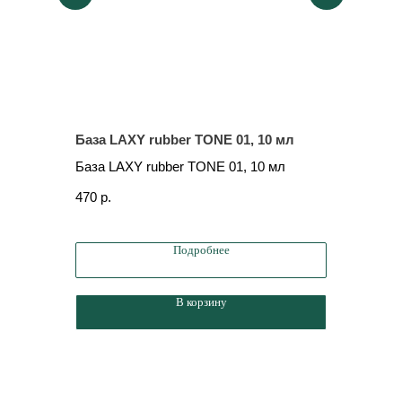
База LAXY rubber TONE 01, 10 мл
База LAX
База LAXY rubber TONE 01, 10 мл
База LAX
470
р.
490
р.
Подробнее
В корзину