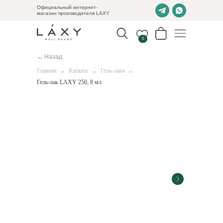
Официальный интернет-
магазин производителя LAXY
0
← Назад
Главная
→
Каталог
→
Гель-лаки
→
Гель-лак LAXY 250, 8 мл