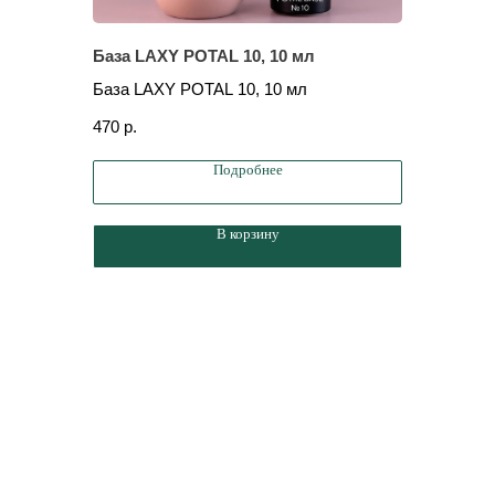
База LAXY POTAL 10, 10 мл
База LA
База LAXY POTAL 10, 10 мл
База LAX
470
р.
1 000
р.
Подробнее
В корзину