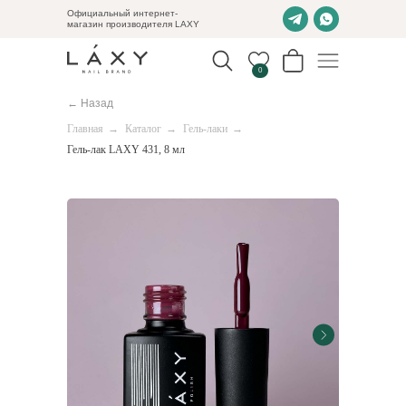
Официальный интернет-
магазин производителя LAXY
0
← Назад
Главная
→
Каталог
→
Гель-лаки
→
Гель-лак LAXY 431, 8 мл