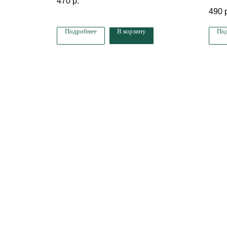
470
р.
10 м
490
Подробнее
В корзину
По