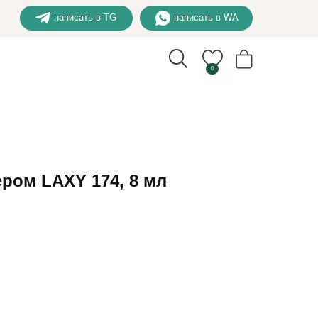
написать в TG
написать в WA
0
ером LAXY 174, 8 мл