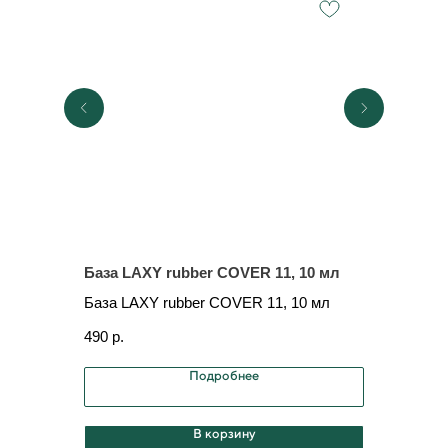
База LAXY rubber COVER 11, 10 мл
База LAX
База LAXY rubber COVER 11, 10 мл
База LAX
490
р.
490
р.
Подробнее
В корзину