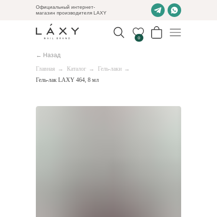
Официальный интернет-
магазин производителя LAXY
0
← Назад
Главная
→
Каталог
→
Гель-лаки
→
Гель-лак LAXY 464, 8 мл