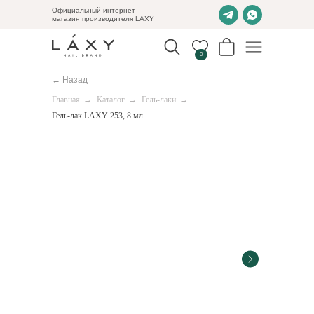
Официальный интернет-
магазин производителя LAXY
0
← Назад
Главная
→
Каталог
→
Гель-лаки
→
Гель-лак LAXY 253, 8 мл