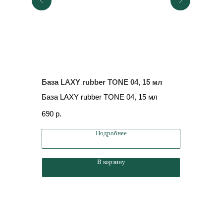
База LAXY rubber TONE 04, 15 мл
База LAX
База LAXY rubber TONE 04, 15 мл
База LAX
690
р.
490
р.
Подробнее
В корзину