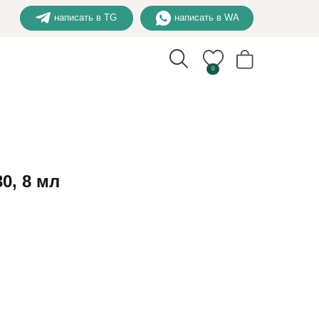
написать в TG
написать в WA
0
0, 8 мл