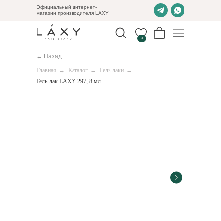
Официальный интернет-
магазин производителя LAXY
0
← Назад
Главная
→
Каталог
→
Гель-лаки
→
Гель-лак LAXY 297, 8 мл