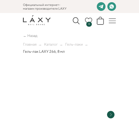
Официальный интернет-
магазин производителя LAXY
0
← Назад
Главная
→
Каталог
→
Гель-лаки
→
Гель-лак LAXY 266, 8 мл