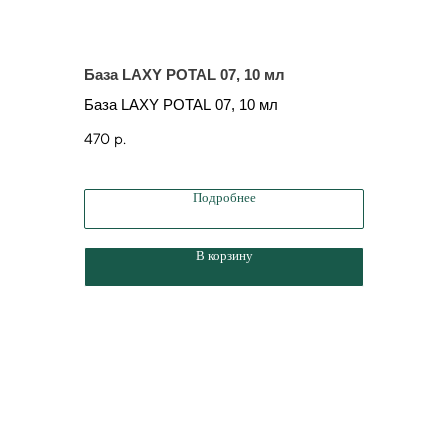
База LAXY POTAL 07, 10 мл
База LA
каучуков
База LAXY POTAL 07, 10 мл
База LAX
470
р.
1 730
р.
Подробнее
В корзину