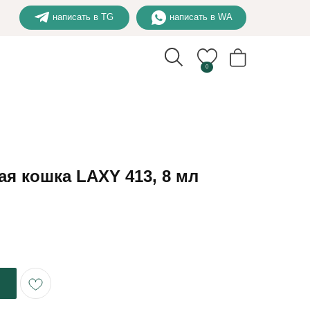
написать в TG
написать в WA
0
ая кошка LAXY 413, 8 мл