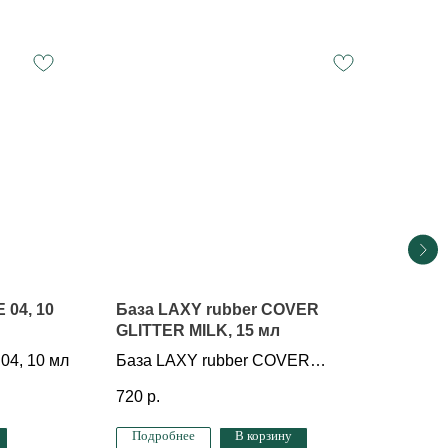
 04, 10
База LAXY rubber COVER
Баз
GLITTER MILK, 15 мл
Баз
04, 10 мл
База LAXY rubber COVER
470
GLITTER MILK, 15 мл
720
р.
Подробнее
В корзину
По