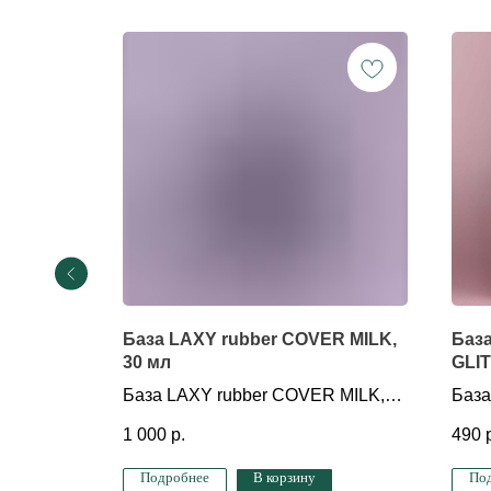
0 мл
База LAXY rubber COVER MILK,
Баз
30 мл
GLIT
 мл
База LAXY rubber COVER MILK,
База
30 мл
GLIT
1 000
р.
490
Подробнее
В корзину
По