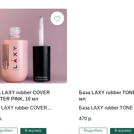
а LAXY rubber COVER
База LAXY rubber TONE
TER PINK, 10 мл
мл
 LAXY rubber COVER
База LAXY rubber TONE 
TER PINK, 10 мл
р.
470
р.
дробнее
В корзину
Подробнее
В корзину