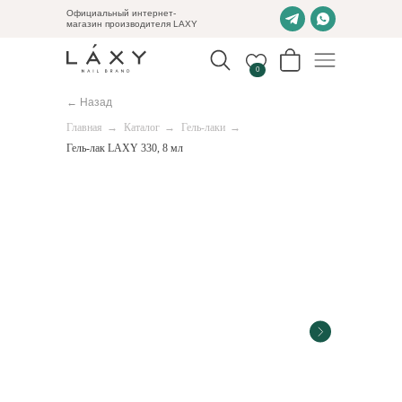
Официальный интернет-
магазин производителя LAXY
0
← Назад
Главная
→
Каталог
→
Гель-лаки
→
Гель-лак LAXY 330, 8 мл