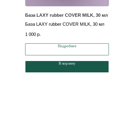
База LAXY rubber COVER MILK, 30 мл
База LA
База LAXY rubber COVER MILK, 30 мл
База LAX
1 000
р.
470
р.
Подробнее
В корзину