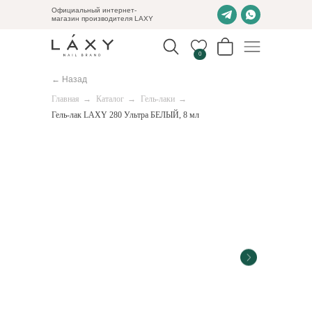
Официальный интернет-
магазин производителя LAXY
0
← Назад
Главная
→
Каталог
→
Гель-лаки
→
Гель-лак LAXY 280 Ультра БЕЛЫЙ, 8 мл