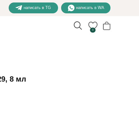
написать в TG
написать в WA
0
9, 8 мл