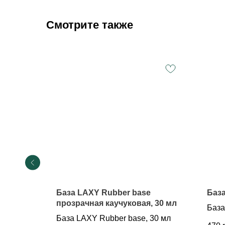
Смотрите также
База LAXY Rubber base
База
, 15 мл
прозрачная каучуковая, 30 мл
База
15 мл
База LAXY Rubber base, 30 мл