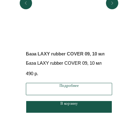
База LAXY rubber COVER 09, 10 мл
База LA
База LAXY rubber COVER 09, 10 мл
База LAX
490
р.
490
р.
Подробнее
В корзину