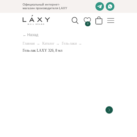
Официальный интернет-
магазин производителя LAXY
0
← Назад
Главная
→
Каталог
→
Гель-лаки
→
Гель-лак LAXY 326, 8 мл