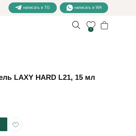
написать в TG
написать в WA
0
ель LAXY HARD L21, 15 мл