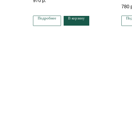
970
р.
гр
780
Подробнее
В корзину
По