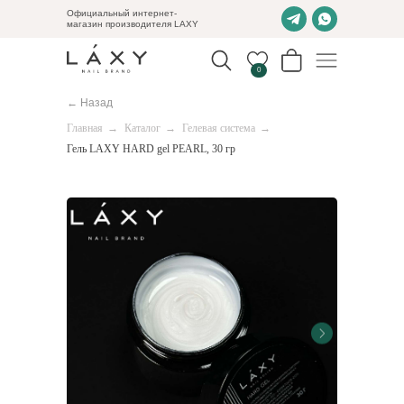
Официальный интернет-
магазин производителя LAXY
0
← Назад
Главная
→
Каталог
→
Гелевая система
→
Гель LAXY HARD gel PEARL, 30 гр