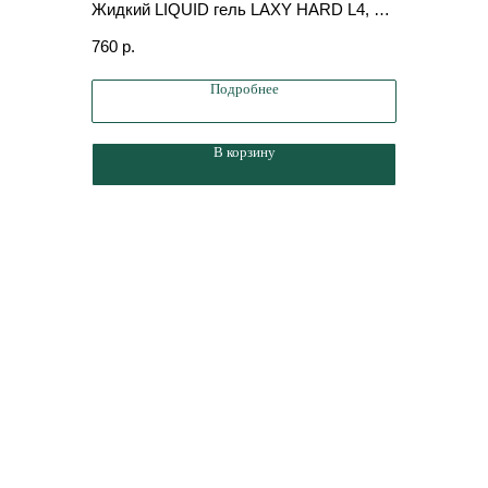
Жидкий LIQUID гель LAXY HARD L4, 15
Жидкий L
мл
мл
760
р.
760
р.
Подробнее
В корзину