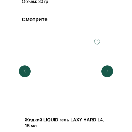
Объем: 30 гр
Смотрите
Жидкий LIQUID гель LAXY HARD L4,
Жидкий 
15 мл
15 мл