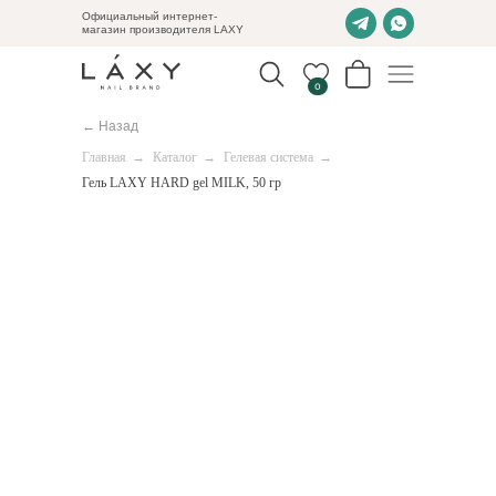
Официальный интернет-
магазин производителя LAXY
0
← Назад
Главная
→
Каталог
→
Гелевая система
→
Гель LAXY HARD gel MILK, 50 гр